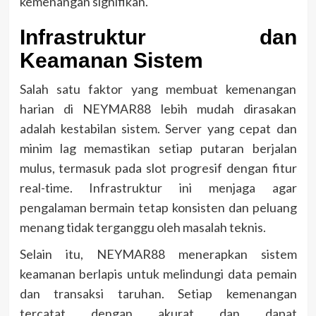
kemenangan signifikan.
Infrastruktur dan
Keamanan Sistem
Salah satu faktor yang membuat kemenangan
harian di NEYMAR88 lebih mudah dirasakan
adalah kestabilan sistem. Server yang cepat dan
minim lag memastikan setiap putaran berjalan
mulus, termasuk pada slot progresif dengan fitur
real-time. Infrastruktur ini menjaga agar
pengalaman bermain tetap konsisten dan peluang
menang tidak terganggu oleh masalah teknis.
Selain itu, NEYMAR88 menerapkan sistem
keamanan berlapis untuk melindungi data pemain
dan transaksi taruhan. Setiap kemenangan
tercatat dengan akurat dan dapat