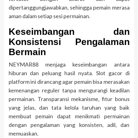
dipertanggungjawabkan, sehingga pemain merasa
aman dalam setiap sesi permainan.
Keseimbangan dan
Konsistensi Pengalaman
Bermain
NEYMAR88 menjaga keseimbangan antara
hiburan dan peluang hasil nyata. Slot gacor di
platform ini dirancang agar pemain bisa merasakan
kemenangan reguler tanpa mengurangi keadilan
permainan. Transparansi mekanisme, fitur bonus
yang jelas, dan tata kelola taruhan yang baik
membuat pemain dapat menikmati permainan
dengan pengalaman yang konsisten, adil, dan
memuaskan.