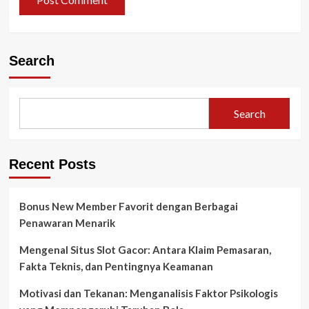
Search
Search
Recent Posts
Bonus New Member Favorit dengan Berbagai
Penawaran Menarik
Mengenal Situs Slot Gacor: Antara Klaim Pemasaran,
Fakta Teknis, dan Pentingnya Keamanan
Motivasi dan Tekanan: Menganalisis Faktor Psikologis