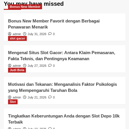
You may have missed
Bonus New Member
Bonus New Member Favorit dengan Berbagai
Penawaran Menarik
admin
July 31, 2026
0
slot gacor
Mengenal Situs Slot Gacor: Antara Klaim Pemasaran,
Fakta Teknis, dan Pentingnya Keamanan
admin
July 27, 2026
0
Judi Bola
Motivasi dan Tekanan: Menganalisis Faktor Psikologis
yang Mempengaruhi Taruhan Bola
admin
July 21, 2026
0
Slot
Tingkatkan Keberuntungan Anda dengan Slot Depo 10k
Terbaik