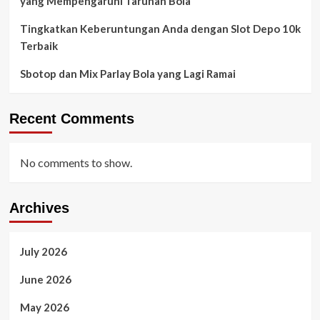
yang Mempengaruhi Taruhan Bola
Tingkatkan Keberuntungan Anda dengan Slot Depo 10k
Terbaik
Sbotop dan Mix Parlay Bola yang Lagi Ramai
Recent Comments
No comments to show.
Archives
July 2026
June 2026
May 2026