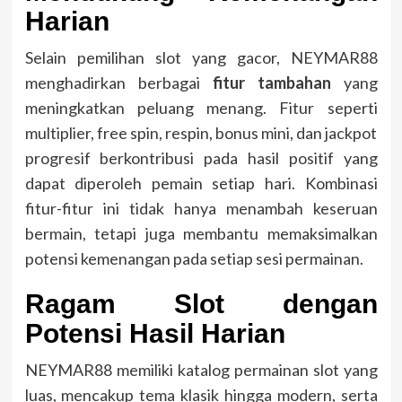
Harian
Selain pemilihan slot yang gacor, NEYMAR88
menghadirkan berbagai
fitur tambahan
yang
meningkatkan peluang menang. Fitur seperti
multiplier, free spin, respin, bonus mini, dan jackpot
progresif berkontribusi pada hasil positif yang
dapat diperoleh pemain setiap hari. Kombinasi
fitur-fitur ini tidak hanya menambah keseruan
bermain, tetapi juga membantu memaksimalkan
potensi kemenangan pada setiap sesi permainan.
Ragam Slot dengan
Potensi Hasil Harian
NEYMAR88 memiliki katalog permainan slot yang
luas, mencakup tema klasik hingga modern, serta