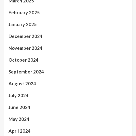
March 2025
February 2025
January 2025
December 2024
November 2024
October 2024
September 2024
August 2024
July 2024
June 2024
May 2024
April 2024