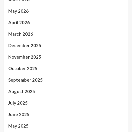
May 2026
April 2026
March 2026
December 2025
November 2025
October 2025
September 2025
August 2025
July 2025
June 2025
May 2025