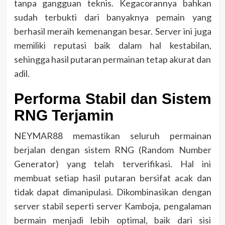
tanpa gangguan teknis. Kegacorannya bahkan
sudah terbukti dari banyaknya pemain yang
berhasil meraih kemenangan besar. Server ini juga
memiliki reputasi baik dalam hal kestabilan,
sehingga hasil putaran permainan tetap akurat dan
adil.
Performa Stabil dan Sistem
RNG Terjamin
NEYMAR88 memastikan seluruh permainan
berjalan dengan sistem RNG (Random Number
Generator) yang telah terverifikasi. Hal ini
membuat setiap hasil putaran bersifat acak dan
tidak dapat dimanipulasi. Dikombinasikan dengan
server stabil seperti server Kamboja, pengalaman
bermain menjadi lebih optimal, baik dari sisi