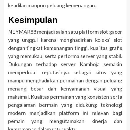
keadilan maupun peluang kemenangan.
Kesimpulan
NEYMAR88 menjadi salah satu platform slot gacor
yang unggul karena menghadirkan koleksi slot
dengan tingkat kemenangan tinggi, kualitas grafis
yang memukau, serta performa server yang stabil.
Dukungan terhadap server Kamboja semakin
memperkuat reputasinya sebagai situs yang
mampu menghadirkan permainan dengan peluang
menang besar dan kenyamanan visual yang
maksimal. Kualitas permainan yang konsisten serta
pengalaman bermain yang didukung teknologi
modern menjadikan platform ini relevan bagi
pemain yang mengutamakan kinerja dan
kenyamanan dalam satu waktu.