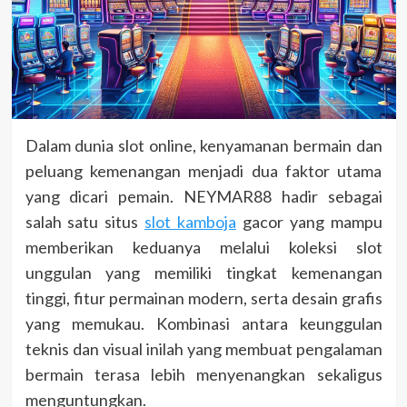
Dalam dunia slot online, kenyamanan bermain dan
peluang kemenangan menjadi dua faktor utama
yang dicari pemain. NEYMAR88 hadir sebagai
salah satu situs
slot kamboja
gacor yang mampu
memberikan keduanya melalui koleksi slot
unggulan yang memiliki tingkat kemenangan
tinggi, fitur permainan modern, serta desain grafis
yang memukau. Kombinasi antara keunggulan
teknis dan visual inilah yang membuat pengalaman
bermain terasa lebih menyenangkan sekaligus
menguntungkan.