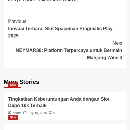
Post
Previous
Inovasi Terbaru: Slot Spaceman Pragmatic Play
Navigation
2025
Next
NEYMAR88: Platform Terpercaya untuk Bermain
Mahjong Wins 3
More Stories
Slot
Tingkatkan Keberuntungan Anda dengan Slot
Depo 10k Terbaik
admin
July 10, 2026
0
Slot