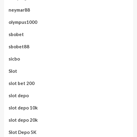
neymar88
olympus1000
sbobet
sbobet88
sicbo
Slot
slot bet 200
slot depo
slot depo 10k
slot depo 20k
Slot Depo 5K