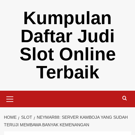
Skip
Kumpulan
to
content
Daftar Judi
Slot Online
Terbaik
Primary
Menu
HOME
SLOT
NEYMAR88: SERVER KAMBOJA YANG SUDAH
TERUJI MEMBAWA BANYAK KEMENANGAN