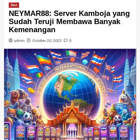
Slot
NEYMAR88: Server Kamboja yang
Sudah Teruji Membawa Banyak
Kemenangan
admin
October 20, 2025
0