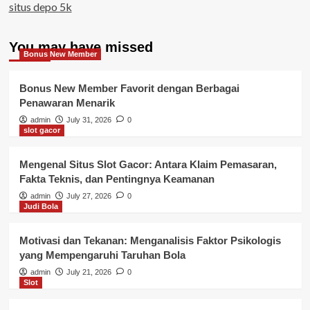
situs depo 5k
You may have missed
Bonus New Member
Bonus New Member Favorit dengan Berbagai
Penawaran Menarik
admin
July 31, 2026
0
slot gacor
Mengenal Situs Slot Gacor: Antara Klaim Pemasaran,
Fakta Teknis, dan Pentingnya Keamanan
admin
July 27, 2026
0
Judi Bola
Motivasi dan Tekanan: Menganalisis Faktor Psikologis
yang Mempengaruhi Taruhan Bola
admin
July 21, 2026
0
Slot