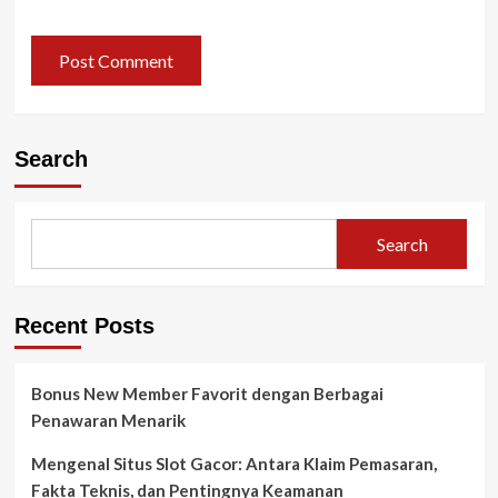
Search
Search
Recent Posts
Bonus New Member Favorit dengan Berbagai
Penawaran Menarik
Mengenal Situs Slot Gacor: Antara Klaim Pemasaran,
Fakta Teknis, dan Pentingnya Keamanan