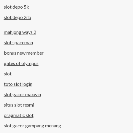
slot depo 5k
slot depo 2rb
mahjong ways 2
slot spaceman
bonus new member
gates of olympus
slot
toto slot login
slot gacor maxwin
situs slot resmi
pragmatic slot
slot gacor gampang menang