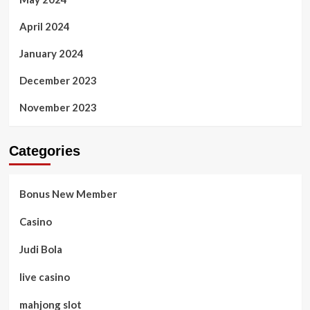
April 2024
January 2024
December 2023
November 2023
Categories
Bonus New Member
Casino
Judi Bola
live casino
mahjong slot