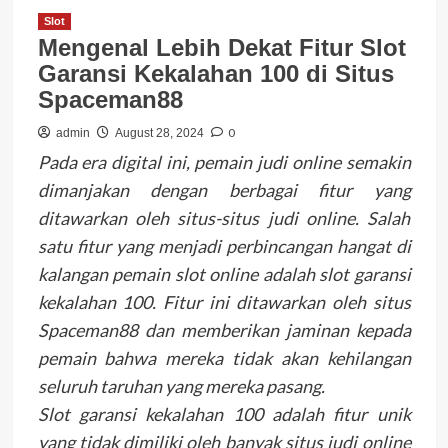
Slot
Mengenal Lebih Dekat Fitur Slot
Garansi Kekalahan 100 di Situs
Spaceman88
0
admin
August 28, 2024
Pada era digital ini, pemain judi online semakin
dimanjakan dengan berbagai fitur yang
ditawarkan oleh situs-situs judi online. Salah
satu fitur yang menjadi perbincangan hangat di
kalangan pemain slot online adalah slot garansi
kekalahan 100. Fitur ini ditawarkan oleh situs
Spaceman88 dan memberikan jaminan kepada
pemain bahwa mereka tidak akan kehilangan
seluruh taruhan yang mereka pasang.
Slot garansi kekalahan 100 adalah fitur unik
yang tidak dimiliki oleh banyak situs judi online