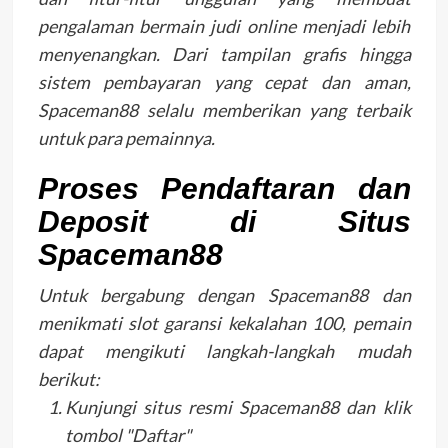
pengalaman bermain judi online menjadi lebih
menyenangkan. Dari tampilan grafis hingga
sistem pembayaran yang cepat dan aman,
Spaceman88 selalu memberikan yang terbaik
untuk para pemainnya.
Proses Pendaftaran dan
Deposit di Situs
Spaceman88
Untuk bergabung dengan Spaceman88 dan
menikmati slot garansi kekalahan 100, pemain
dapat mengikuti langkah-langkah mudah
berikut:
Kunjungi situs resmi Spaceman88 dan klik
tombol "Daftar"