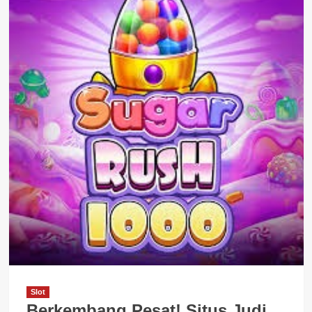
Slot
Berkembang Pesat! Situs Judi