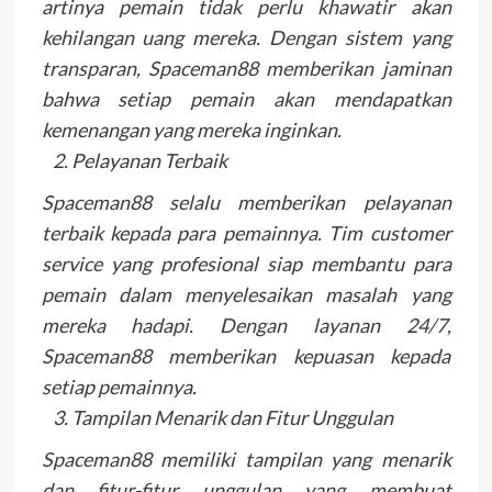
artinya pemain tidak perlu khawatir akan
kehilangan uang mereka. Dengan sistem yang
transparan, Spaceman88 memberikan jaminan
bahwa setiap pemain akan mendapatkan
kemenangan yang mereka inginkan.
Pelayanan Terbaik
Spaceman88 selalu memberikan pelayanan
terbaik kepada para pemainnya. Tim customer
service yang profesional siap membantu para
pemain dalam menyelesaikan masalah yang
mereka hadapi. Dengan layanan 24/7,
Spaceman88 memberikan kepuasan kepada
setiap pemainnya.
Tampilan Menarik dan Fitur Unggulan
Spaceman88 memiliki tampilan yang menarik
dan fitur-fitur unggulan yang membuat