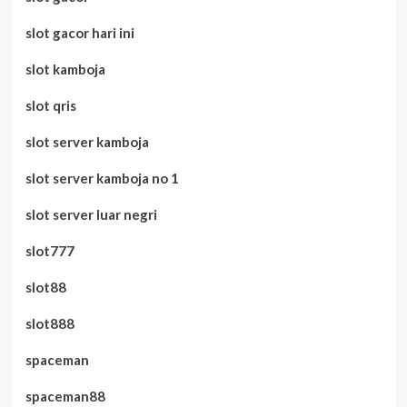
slot gacor hari ini
slot kamboja
slot qris
slot server kamboja
slot server kamboja no 1
slot server luar negri
slot777
slot88
slot888
spaceman
spaceman88