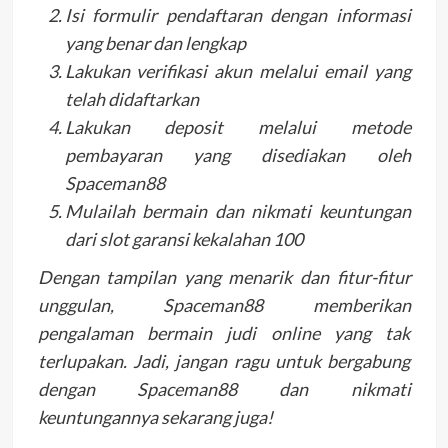
Isi formulir pendaftaran dengan informasi
yang benar dan lengkap
Lakukan verifikasi akun melalui email yang
telah didaftarkan
Lakukan deposit melalui metode
pembayaran yang disediakan oleh
Spaceman88
Mulailah bermain dan nikmati keuntungan
dari slot garansi kekalahan 100
Dengan tampilan yang menarik dan fitur-fitur
unggulan, Spaceman88 memberikan
pengalaman bermain judi online yang tak
terlupakan. Jadi, jangan ragu untuk bergabung
dengan Spaceman88 dan nikmati
keuntungannya sekarang juga!