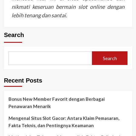
nikmati keseruan bermain slot online dengan
lebih tenang dan santai.
Search
Search
Recent Posts
Bonus New Member Favorit dengan Berbagai
Penawaran Menarik
Mengenal Situs Slot Gacor: Antara Klaim Pemasaran,
Fakta Teknis, dan Pentingnya Keamanan