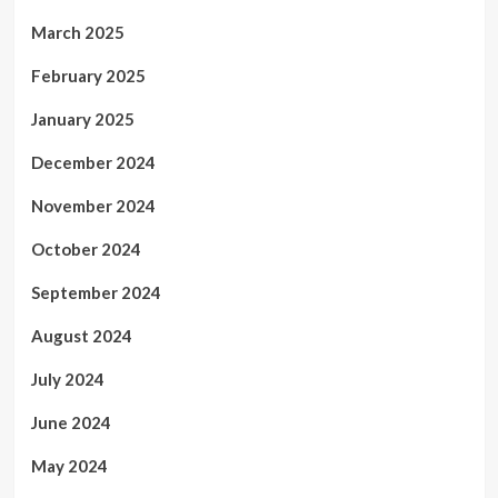
March 2025
February 2025
January 2025
December 2024
November 2024
October 2024
September 2024
August 2024
July 2024
June 2024
May 2024