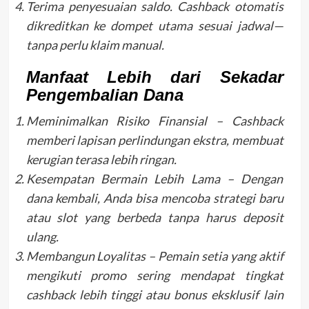
Terima penyesuaian saldo. Cashback otomatis
dikreditkan ke dompet utama sesuai jadwal—
tanpa perlu klaim manual.
Manfaat Lebih dari Sekadar
Pengembalian Dana
Meminimalkan Risiko Finansial – Cashback
memberi lapisan perlindungan ekstra, membuat
kerugian terasa lebih ringan.
Kesempatan Bermain Lebih Lama – Dengan
dana kembali, Anda bisa mencoba strategi baru
atau slot yang berbeda tanpa harus deposit
ulang.
Membangun Loyalitas – Pemain setia yang aktif
mengikuti promo sering mendapat tingkat
cashback lebih tinggi atau bonus eksklusif lain