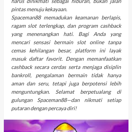
harus dinikmati sebagai hiburan, bukan jalan
pintas menuju kekayaan.
Spaceman88 memadukan keamanan berlapis,
ragam slot terlengkap, dan program cashback
yang menenangkan hati. Bagi Anda yang
mencari sensasi bermain slot online tanpa
cemas kehilangan besar, platform ini layak
masuk daftar favorit. Dengan memanfaatkan
cashback secara cerdas serta menjaga disiplin
bankroll, pengalaman bermain tidak hanya
aman dan seru, tetapi juga berpotensi lebih
menguntungkan. Selamat berpetualang di
gulungan Spaceman88—dan nikmati setiap
putaran dengan percaya diri!