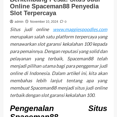
Online Spaceman88 Penyedia
Slot Terpercaya
0
admin
November 10, 2024
Situs judi online
www.maggiespoodles.com
merupakan salah satu platform terpercaya yang
menawarkan slot garansi kekalahan 100 kepada
para pemainnya. Dengan reputasi yang solid dan
pelayanan yang terbaik, Spaceman88 telah
menjadi pilihan utama bagi para penggemar judi
online di Indonesia. Dalam artikel ini, kita akan
membahas lebih lanjut tentang apa yang
membuat Spaceman88 menjadi situs judi online
terbaik dengan slot garansi kekalahan 100.
Pengenalan Situs
Spaceman88