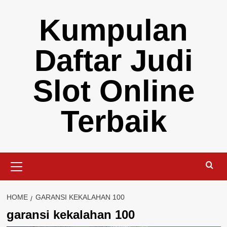
Skip
Kumpulan
to
content
Daftar Judi
Slot Online
Terbaik
Primary
Menu
HOME
GARANSI KEKALAHAN 100
garansi kekalahan 100