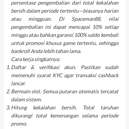
persentase pengembalian dari total kekalahan
bersih dalam periode tertentu—biasanya harian
atau mingguan. Di Spaceman88, nilai
pengembalian ini dapat mencapai 10% setiap
minggu atau bahkan garansi 100% saldo kembali
untuk promosi khusus game tertentu, sehingga
bankroll Anda lebih tahan lama.
Cara kerja singkatnya:
Daftar & verifikasi akun. Pastikan sudah
memenuhi syarat KYC agar transaksi cashback
lancar.
Bermain slot. Semua putaran otomatis tercatat
dalam sistem.
Hitung kekalahan bersih. Total taruhan
dikurangi total kemenangan selama periode
promo.