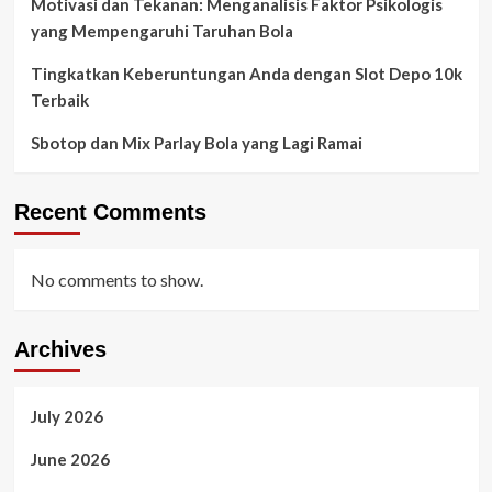
Motivasi dan Tekanan: Menganalisis Faktor Psikologis
yang Mempengaruhi Taruhan Bola
Tingkatkan Keberuntungan Anda dengan Slot Depo 10k
Terbaik
Sbotop dan Mix Parlay Bola yang Lagi Ramai
Recent Comments
No comments to show.
Archives
July 2026
June 2026