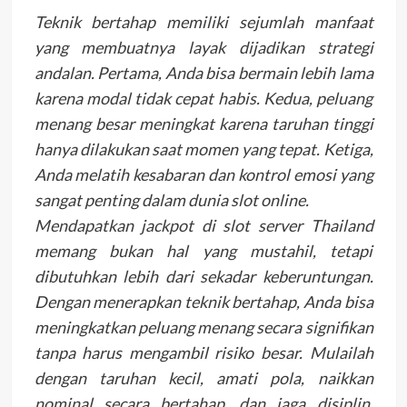
Teknik bertahap memiliki sejumlah manfaat
yang membuatnya layak dijadikan strategi
andalan. Pertama, Anda bisa bermain lebih lama
karena modal tidak cepat habis. Kedua, peluang
menang besar meningkat karena taruhan tinggi
hanya dilakukan saat momen yang tepat. Ketiga,
Anda melatih kesabaran dan kontrol emosi yang
sangat penting dalam dunia slot online.
Mendapatkan jackpot di slot server Thailand
memang bukan hal yang mustahil, tetapi
dibutuhkan lebih dari sekadar keberuntungan.
Dengan menerapkan teknik bertahap, Anda bisa
meningkatkan peluang menang secara signifikan
tanpa harus mengambil risiko besar. Mulailah
dengan taruhan kecil, amati pola, naikkan
nominal secara bertahap, dan jaga disiplin.