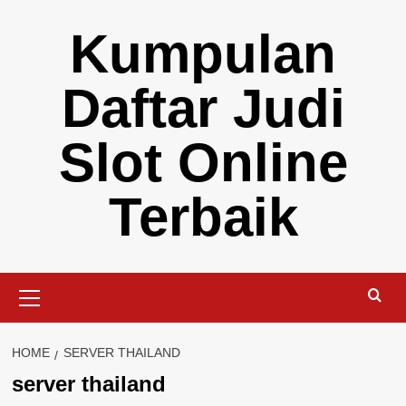
Skip
Kumpulan
to
content
Daftar Judi
Slot Online
Terbaik
Primary
Menu
HOME
SERVER THAILAND
server thailand