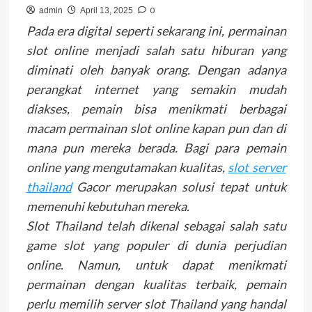
0
admin
April 13, 2025
Pada era digital seperti sekarang ini, permainan
slot online menjadi salah satu hiburan yang
diminati oleh banyak orang. Dengan adanya
perangkat internet yang semakin mudah
diakses, pemain bisa menikmati berbagai
macam permainan slot online kapan pun dan di
mana pun mereka berada. Bagi para pemain
online yang mengutamakan kualitas,
slot server
thailand
Gacor merupakan solusi tepat untuk
memenuhi kebutuhan mereka.
Slot Thailand telah dikenal sebagai salah satu
game slot yang populer di dunia perjudian
online. Namun, untuk dapat menikmati
permainan dengan kualitas terbaik, pemain
perlu memilih server slot Thailand yang handal