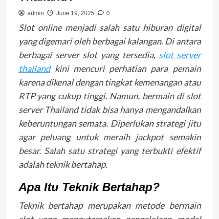
0
admin
June 19, 2025
Slot online menjadi salah satu hiburan digital
yang digemari oleh berbagai kalangan. Di antara
berbagai server slot yang tersedia,
slot server
thailand
kini mencuri perhatian para pemain
karena dikenal dengan tingkat kemenangan atau
RTP yang cukup tinggi. Namun, bermain di slot
server Thailand tidak bisa hanya mengandalkan
keberuntungan semata. Diperlukan strategi jitu
agar peluang untuk meraih jackpot semakin
besar. Salah satu strategi yang terbukti efektif
adalah teknik bertahap.
Apa Itu Teknik Bertahap?
Teknik bertahap merupakan metode bermain
slot yang mengutamakan pengelolaan modal