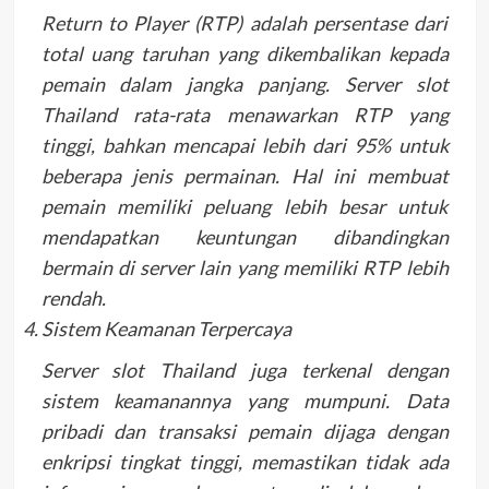
Return to Player (RTP) adalah persentase dari
total uang taruhan yang dikembalikan kepada
pemain dalam jangka panjang. Server slot
Thailand rata-rata menawarkan RTP yang
tinggi, bahkan mencapai lebih dari 95% untuk
beberapa jenis permainan. Hal ini membuat
pemain memiliki peluang lebih besar untuk
mendapatkan keuntungan dibandingkan
bermain di server lain yang memiliki RTP lebih
rendah.
Sistem Keamanan Terpercaya
Server slot Thailand juga terkenal dengan
sistem keamanannya yang mumpuni. Data
pribadi dan transaksi pemain dijaga dengan
enkripsi tingkat tinggi, memastikan tidak ada