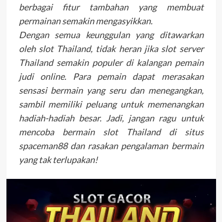
berbagai fitur tambahan yang membuat
permainan semakin mengasyikkan.
Dengan semua keunggulan yang ditawarkan
oleh slot Thailand, tidak heran jika slot server
Thailand semakin populer di kalangan pemain
judi online. Para pemain dapat merasakan
sensasi bermain yang seru dan menegangkan,
sambil memiliki peluang untuk memenangkan
hadiah-hadiah besar. Jadi, jangan ragu untuk
mencoba bermain slot Thailand di situs
spaceman88 dan rasakan pengalaman bermain
yang tak terlupakan!