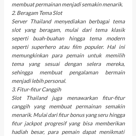
membuat permainan menjadi semakin menarik.
2. Beragam Tema Slot
Server Thailand menyediakan berbagai tema
slot yang beragam, mulai dari tema klasik
seperti buah-buahan hingga tema modern
seperti superhero atau film populer. Hal ini
memungkinkan para pemain untuk memilih
tema yang sesuai dengan selera mereka,
sehingga membuat pengalaman bermain
menjadi lebih personal.
3. Fitur-fitur Canggih
Slot Thailand juga menawarkan fitur-fitur
canggih yang membuat permainan semakin
menarik. Mulai dari fitur bonus yang seru hingga
fitur jackpot progresif yang bisa memberikan
hadiah besar, para pemain dapat menikmati