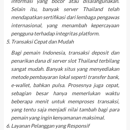
informasi yang bocor atau disalahgunakan.
Selain itu, banyak server Thailand telah
mendapatkan sertifikasi dari lembaga pengawas
internasional, yang menambah kepercayaan
pengguna terhadap integritas platform.
Transaksi Cepat dan Mudah
Bagi pemain Indonesia, transaksi deposit dan
penarikan dana di server slot Thailand terbilang
sangat mudah. Banyak situs yang menyediakan
metode pembayaran lokal seperti transfer bank,
e-wallet, bahkan pulsa. Prosesnya juga cepat,
sebagian besar hanya memerlukan waktu
beberapa menit untuk memproses transaksi,
yang tentu saja menjadi nilai tambah bagi para
pemain yang ingin kenyamanan maksimal.
Layanan Pelanggan yang Responsif