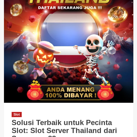
Slot
Solusi Terbaik untuk Pecinta
Slot: Slot Server Thailand dari