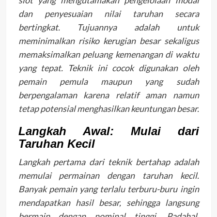
dan penyesuaian nilai taruhan secara
bertingkat. Tujuannya adalah untuk
meminimalkan risiko kerugian besar sekaligus
memaksimalkan peluang kemenangan di waktu
yang tepat. Teknik ini cocok digunakan oleh
pemain pemula maupun yang sudah
berpengalaman karena relatif aman namun
tetap potensial menghasilkan keuntungan besar.
Langkah Awal: Mulai dari
Taruhan Kecil
Langkah pertama dari teknik bertahap adalah
memulai permainan dengan taruhan kecil.
Banyak pemain yang terlalu terburu-buru ingin
mendapatkan hasil besar, sehingga langsung
bermain dengan nominal tinggi. Padahal,