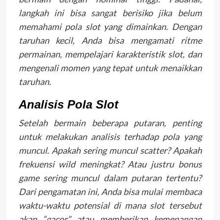
langkah ini bisa sangat berisiko jika belum
memahami pola slot yang dimainkan. Dengan
taruhan kecil, Anda bisa mengamati ritme
permainan, mempelajari karakteristik slot, dan
mengenali momen yang tepat untuk menaikkan
taruhan.
Analisis Pola Slot
Setelah bermain beberapa putaran, penting
untuk melakukan analisis terhadap pola yang
muncul. Apakah sering muncul scatter? Apakah
frekuensi wild meningkat? Atau justru bonus
game sering muncul dalam putaran tertentu?
Dari pengamatan ini, Anda bisa mulai membaca
waktu-waktu potensial di mana slot tersebut
akan “gacor” atau memberikan kemenangan