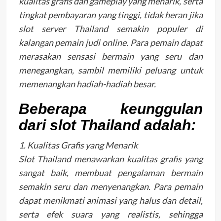
kualitas grafis dan gameplay yang menarik, serta
tingkat pembayaran yang tinggi, tidak heran jika
slot server Thailand semakin populer di
kalangan pemain judi online. Para pemain dapat
merasakan sensasi bermain yang seru dan
menegangkan, sambil memiliki peluang untuk
memenangkan hadiah-hadiah besar.
Beberapa keunggulan
dari slot Thailand adalah:
1. Kualitas Grafis yang Menarik
Slot Thailand menawarkan kualitas grafis yang
sangat baik, membuat pengalaman bermain
semakin seru dan menyenangkan. Para pemain
dapat menikmati animasi yang halus dan detail,
serta efek suara yang realistis, sehingga