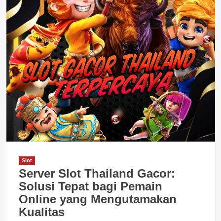
Slot
Server Slot Thailand Gacor:
Solusi Tepat bagi Pemain
Online yang Mengutamakan
Kualitas