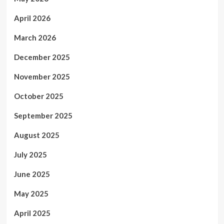
April 2026
March 2026
December 2025
November 2025
October 2025
September 2025
August 2025
July 2025
June 2025
May 2025
April 2025