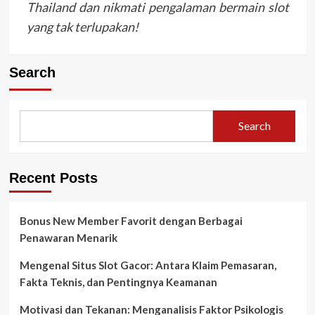
Thailand dan nikmati pengalaman bermain slot
yang tak terlupakan!
Search
Search
Recent Posts
Bonus New Member Favorit dengan Berbagai
Penawaran Menarik
Mengenal Situs Slot Gacor: Antara Klaim Pemasaran,
Fakta Teknis, dan Pentingnya Keamanan
Motivasi dan Tekanan: Menganalisis Faktor Psikologis