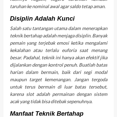
taruhan ke nominal awal agar saldo tetap aman.
Disiplin Adalah Kunci
Salah satu tantangan utama dalam menerapkan
teknik bertahap adalah menjaga disiplin. Banyak
pemain yang terjebak emosi ketika mengalami
kekalahan atau terlalu euforia saat menang
besar. Padahal, teknik ini hanya akan efektif jika
dijalankan dengan kontrol penuh. Buatlah batas
harian dalam bermain, baik dari segi modal
maupun target kemenangan. Jangan tergoda
untuk terus bermain di luar batas tersebut,
karena slot adalah permainan dengan sistem
acak yang tidak bisa ditebak sepenuhnya.
Manfaat Teknik Bertahap