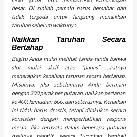
besar. Di sinilah pemain harus bersabar dan
tidak tergoda untuk langsung menaikkan
taruhan sebelum waktunya.
Naikkan Taruhan Secara
Bertahap
Begitu Anda mulai melihat tanda-tanda bahwa
slot mulai aktif atau “panas”, saatnya
menerapkan kenaikan taruhan secara bertahap.
Misalnya, jika sebelumnya Anda bermain
dengan 200 perak per putaran, naikkan perlahan
ke 400, kemudian 600, dan seterusnya. Kenaikan
ini tidak harus drastis, tetapi dilakukan secara
konsisten dengan memperhatikan respons
mesin. Jika ternyata dalam beberapa putaran
hasilnya negatif, segera turunkan kembali