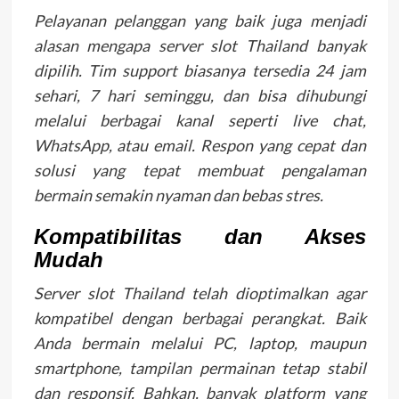
Pelayanan pelanggan yang baik juga menjadi
alasan mengapa server slot Thailand banyak
dipilih. Tim support biasanya tersedia 24 jam
sehari, 7 hari seminggu, dan bisa dihubungi
melalui berbagai kanal seperti live chat,
WhatsApp, atau email. Respon yang cepat dan
solusi yang tepat membuat pengalaman
bermain semakin nyaman dan bebas stres.
Kompatibilitas dan Akses
Mudah
Server slot Thailand telah dioptimalkan agar
kompatibel dengan berbagai perangkat. Baik
Anda bermain melalui PC, laptop, maupun
smartphone, tampilan permainan tetap stabil
dan responsif. Bahkan, banyak platform yang