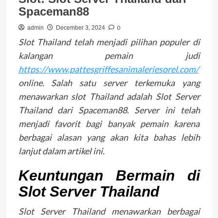
Spaceman88
0
admin
December 3, 2024
Slot Thailand telah menjadi pilihan populer di
kalangan pemain judi
https://www.pattesgriffesanimaleriesorel.com/
online. Salah satu server terkemuka yang
menawarkan slot Thailand adalah Slot Server
Thailand dari Spaceman88. Server ini telah
menjadi favorit bagi banyak pemain karena
berbagai alasan yang akan kita bahas lebih
lanjut dalam artikel ini.
Keuntungan Bermain di
Slot Server Thailand
Slot Server Thailand menawarkan berbagai