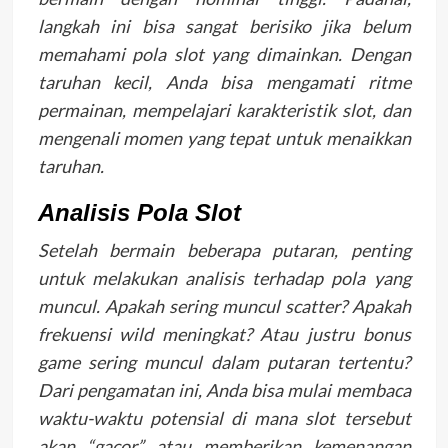
langkah ini bisa sangat berisiko jika belum
memahami pola slot yang dimainkan. Dengan
taruhan kecil, Anda bisa mengamati ritme
permainan, mempelajari karakteristik slot, dan
mengenali momen yang tepat untuk menaikkan
taruhan.
Analisis Pola Slot
Setelah bermain beberapa putaran, penting
untuk melakukan analisis terhadap pola yang
muncul. Apakah sering muncul scatter? Apakah
frekuensi wild meningkat? Atau justru bonus
game sering muncul dalam putaran tertentu?
Dari pengamatan ini, Anda bisa mulai membaca
waktu-waktu potensial di mana slot tersebut
akan “gacor” atau memberikan kemenangan