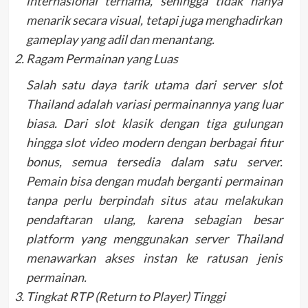
internasional ternama, sehingga tidak hanya
menarik secara visual, tetapi juga menghadirkan
gameplay yang adil dan menantang.
Ragam Permainan yang Luas
Salah satu daya tarik utama dari server slot
Thailand adalah variasi permainannya yang luar
biasa. Dari slot klasik dengan tiga gulungan
hingga slot video modern dengan berbagai fitur
bonus, semua tersedia dalam satu server.
Pemain bisa dengan mudah berganti permainan
tanpa perlu berpindah situs atau melakukan
pendaftaran ulang, karena sebagian besar
platform yang menggunakan server Thailand
menawarkan akses instan ke ratusan jenis
permainan.
Tingkat RTP (Return to Player) Tinggi