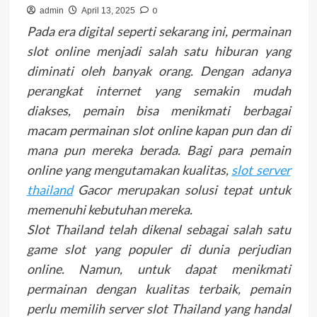
0
admin
April 13, 2025
Pada era digital seperti sekarang ini, permainan
slot online menjadi salah satu hiburan yang
diminati oleh banyak orang. Dengan adanya
perangkat internet yang semakin mudah
diakses, pemain bisa menikmati berbagai
macam permainan slot online kapan pun dan di
mana pun mereka berada. Bagi para pemain
online yang mengutamakan kualitas,
slot server
thailand
Gacor merupakan solusi tepat untuk
memenuhi kebutuhan mereka.
Slot Thailand telah dikenal sebagai salah satu
game slot yang populer di dunia perjudian
online. Namun, untuk dapat menikmati
permainan dengan kualitas terbaik, pemain
perlu memilih server slot Thailand yang handal