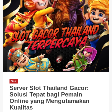
Slot
Server Slot Thailand Gacor:
Solusi Tepat bagi Pemain
Online yang Mengutamakan
Kualitas