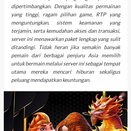
dipertimbangkan. Dengan kualitas permainan
yang tinggi, ragam pilihan game, RTP yang
menguntungkan, sistem keamanan yang
terjamin, serta kemudahan akses dan transaksi,
server ini menawarkan paket lengkap yang sulit
ditandingi. Tidak heran jika semakin banyak
pemain dari berbagai penjuru Asia memilih
untuk bermain melalui server ini sebagai tempat
utama mereka mencari hiburan sekaligus
peluang mendapatkan keuntungan.