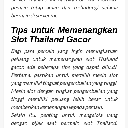
pemain tetap aman dan terlindungi selama
bermain di server ini.
Tips untuk Memenangkan
Slot Thailand Gacor
Bagi para pemain yang ingin meningkatkan
peluang untuk memenangkan slot Thailand
gacor, ada beberapa tips yang dapat diikuti.
Pertama, pastikan untuk memilih mesin slot
yang memiliki tingkat pengembalian yang tinggi.
Mesin slot dengan tingkat pengembalian yang
tinggi memiliki peluang lebih besar untuk
memberikan kemenangan kepada pemain.
Selain itu, penting untuk mengelola uang
dengan bijak saat bermain slot Thailand.