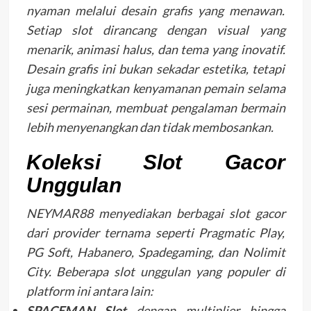
nyaman melalui desain grafis yang menawan.
Setiap slot dirancang dengan visual yang
menarik, animasi halus, dan tema yang inovatif.
Desain grafis ini bukan sekadar estetika, tetapi
juga meningkatkan kenyamanan pemain selama
sesi permainan, membuat pengalaman bermain
lebih menyenangkan dan tidak membosankan.
Koleksi Slot Gacor
Unggulan
NEYMAR88 menyediakan berbagai slot gacor
dari provider ternama seperti Pragmatic Play,
PG Soft, Habanero, Spadegaming, dan Nolimit
City. Beberapa slot unggulan yang populer di
platform ini antara lain:
SPACEMAN Slot
dengan multiplier hingga