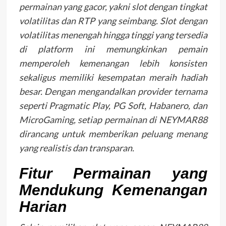
permainan yang gacor, yakni slot dengan tingkat
volatilitas dan RTP yang seimbang. Slot dengan
volatilitas menengah hingga tinggi yang tersedia
di platform ini memungkinkan pemain
memperoleh kemenangan lebih konsisten
sekaligus memiliki kesempatan meraih hadiah
besar. Dengan mengandalkan provider ternama
seperti Pragmatic Play, PG Soft, Habanero, dan
MicroGaming, setiap permainan di NEYMAR88
dirancang untuk memberikan peluang menang
yang realistis dan transparan.
Fitur Permainan yang
Mendukung Kemenangan
Harian