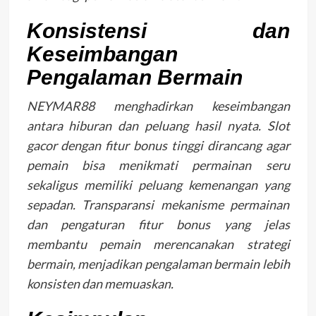
Konsistensi dan
Keseimbangan
Pengalaman Bermain
NEYMAR88 menghadirkan keseimbangan
antara hiburan dan peluang hasil nyata. Slot
gacor dengan fitur bonus tinggi dirancang agar
pemain bisa menikmati permainan seru
sekaligus memiliki peluang kemenangan yang
sepadan. Transparansi mekanisme permainan
dan pengaturan fitur bonus yang jelas
membantu pemain merencanakan strategi
bermain, menjadikan pengalaman bermain lebih
konsisten dan memuaskan.