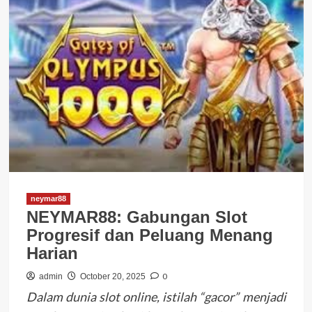
neymar88
NEYMAR88: Gabungan Slot
Progresif dan Peluang Menang
Harian
0
admin
October 20, 2025
Dalam dunia slot online, istilah “gacor” menjadi