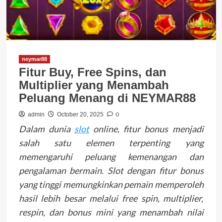
neymar88
Fitur Buy, Free Spins, dan
Multiplier yang Menambah
Peluang Menang di NEYMAR88
0
admin
October 20, 2025
Dalam dunia
slot
online, fitur bonus menjadi
salah satu elemen terpenting yang
memengaruhi peluang kemenangan dan
pengalaman bermain. Slot dengan fitur bonus
yang tinggi memungkinkan pemain memperoleh
hasil lebih besar melalui free spin, multiplier,
respin, dan bonus mini yang menambah nilai